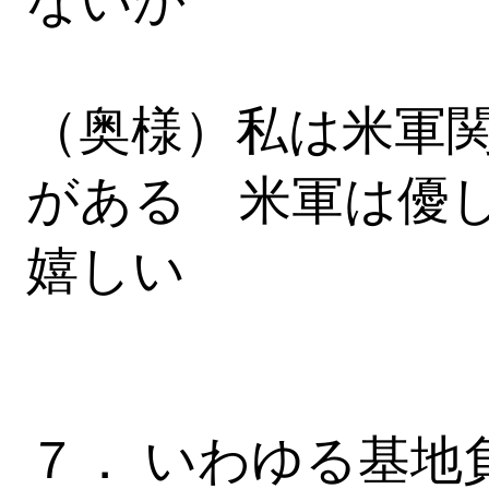
ないか
（奥様）私は米軍
がある 米軍は優
嬉しい
７． いわゆる基地